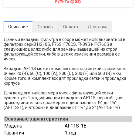
Купить сразу
Описание
Отзывы
Оплата
Доставка
Данный вкладыш фильтра в сборе может использоваться в
фильтрах серий HS10S, F76S, F76CS, FN09S и FK76CS в
следующих целях: либо для замены вышедшей из строя
фильтрующей сетки, либо в целях изменения размера ее
ячеек.
Вкладыш AF11S может комплектоваться сеткой с размером
ячеек 20 (B), 50 (C), 100 (A), 200 (D), 300 (E) или 500 (В) мкм.
Кроме того, в комплект входят прокладка сетки и прокладка
корпуса.
Для каждого типоразмера ячеек фильтрующей сетки
существует 2 модификации вкладыша AF11S: первый - для
присоединительных размеров в диапазоне от ½" до 1¼"
(AF11S-1), и второй - в диапазоне от 1½" до 2" (AF11S-1½).
Основные характеристики
Модель
AF11S-1E
Гарантия
1 год