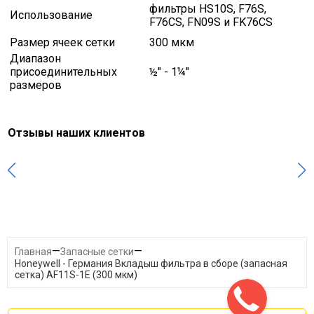
фильтры HS10S, F76S,
Использование
F76CS, FN09S и FK76CS
Размер ячеек сетки
300 мкм
Диапазон
присоединительных
½" - 1¼"
размеров
Отзывы наших клиентов
—
—
Главная
Запасные сетки
Honeywell - Германия Вкладыш фильтра в сборе (запасная
сетка) AF11S-1E (300 мкм)