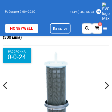
Работаем 9:00–20:00
8 (499) 460-66-93
0
HONEYWELL
Каталог
Вкладыш фильтра в сборе (запасная сетка) AF11S-1E
(300 мкм)
РАССРОЧКА
0-0-24